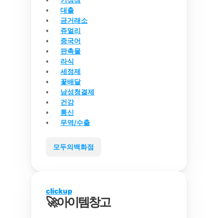
대출
금거래소
쥬얼리
중국어
판촉물
라식
세정제
꽃배달
남성청결제
건강
통신
무역/수출
모두의백화점
clickup
🚀아이템창고