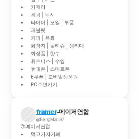
카메라
캠핑 | 낚시
타이어 | 오일 | 부품
태블릿
커피 | 음료
화장지 | 물티슈 | 생리대
화장품 | 향수
휘트니스 | 수영
휴대폰 | 스마트폰
E쿠폰 | 모바일상품권
PC주변기기
framer
-메이저연합
@BeingMani97
🚀메이저연합
먹고가자카페