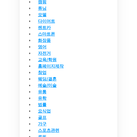
캠핑
튜닝
모델
다이어트
렌트카
스마트폰
화장품
영어
자전거
교육/학원
홈페이지제작
창업
웨딩/결혼
예술/미술
유통
유학
법률
요식업
골프
가구
스포츠관련
로또