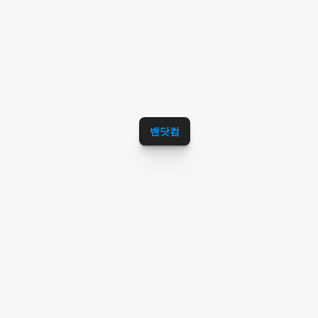
스,핫한공항서비스,인천공항블로그서비스,
인천공항카페서비스,인천공항커뮤니티서비
스,인천공항맛집추천,인천공항국내여행추
천,인천공항해외여행추천,인천공항날씨,인
천공항면세점추천,인천공항라운지추천,인
천공항버스,인천공항호화물,인천공항이사
콜밴,인천공항리무진추천,인천공항용달추
밴닷컴
천,인천공항캐리어추천,인천공항캠핑카추
천,인천공항에서김포공항