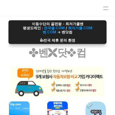
오섹시이사
이동수단의 끝판왕 - 최저가콜밴
평생도메인 : 
전국콜.COM
 / 
최저가콜.COM
마스크팩파트너
벤.COM
 -> 벤닷컴
정수기파트너
오섹시운세
👍전국 제휴 문의 환영
병원파트너
벤
닷
컴
심부름/배달파트너
재무설계파트너
전자담배파트너
리눅스파트너
무지티파트너
탈모파트너
미싱파트너
가발파트너
타투파트너
레저스포츠파트너
어학연수파트너
애완용품파트너