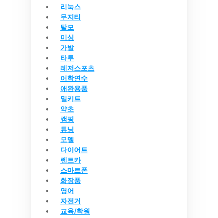
리눅스
무지티
탈모
미싱
가발
타투
레저스포츠
어학연수
애완용품
밀키트
약초
캠핑
튜닝
모델
다이어트
렌트카
스마트폰
화장품
영어
자전거
교육/학원