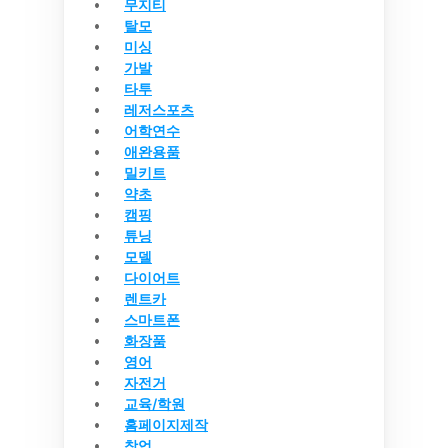
무지티
탈모
미싱
가발
타투
레저스포츠
어학연수
애완용품
밀키트
약초
캠핑
튜닝
모델
다이어트
렌트카
스마트폰
화장품
영어
자전거
교육/학원
홈페이지제작
창업