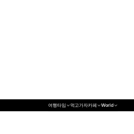
오섹시꽃배달
오섹시남성청결제
오섹시건강
오섹시통신
무역/수출파트너
오섹시코리아
오섹시스토어
오섹시몰
오섹시엔터테인먼트
오섹시인포
오섹시갤
오섹시코리아
오섹시스토어
여행타임
먹고가자카페
World
오섹시몰
오섹시엔터테인먼트
오섹시인포
오섹시갤