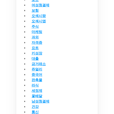
여성청결제
보험
오섹시팡
오섹시앱
주식
마케팅
과외
자격증
요트
키성장
대출
금거래소
쥬얼리
중국어
판촉물
라식
세정제
꽃배달
남성청결제
건강
통신