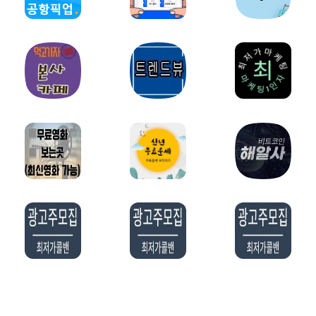
밀키트파트너
약초파트너
캠핑파트너
튜닝파트너
모델파트너
다이어트파트너
렌트카파트너
스마트폰파트너
화장품파트너
영어파트너
자전거파트너
교육/학원파트너
홈페이지제작파트너
오섹시창업
웨딩/결혼파트너
예술/미술파트너
오섹시유통
유학파트너
법률파트너
요식업