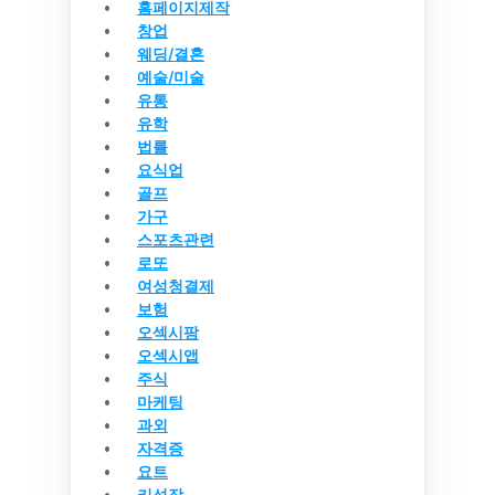
홈페이지제작
창업
웨딩/결혼
예술/미술
유통
유학
법률
요식업
골프
가구
스포츠관련
로또
여성청결제
보험
오섹시팡
오섹시앱
주식
마케팅
과외
자격증
요트
키성장