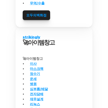
무역/수출
모두의백화점
strikingly
🚀아이템창고
🚀아이템창고
이사
마스크팩
정수기
운세
병원
심부름/배달
전자담배
재무설계
리눅스