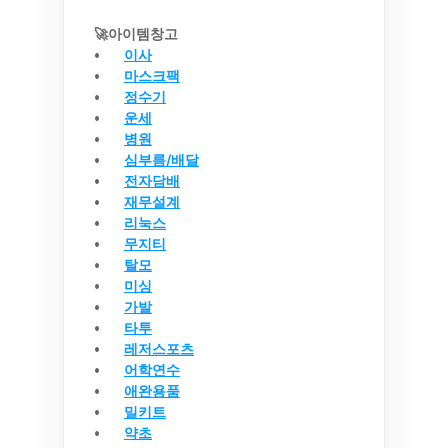
🚀아이템창고
이사
마스크팩
정수기
운세
병원
심부름/배달
전자담배
재무설계
리눅스
무지티
탈모
미싱
가발
타투
레저스포츠
어학연수
애완용품
밀키트
약초