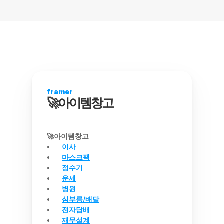
framer
🚀아이템창고
🚀아이템창고
이사
마스크팩
정수기
운세
병원
심부름/배달
전자담배
재무설계