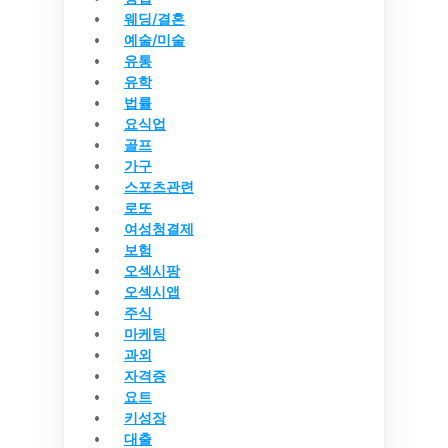
웨딩/결혼
예술/미술
유통
유학
법률
요식업
골프
가구
스포츠관련
로또
여성청결제
보험
오섹시팡
오섹시앱
주식
마케팅
과외
자격증
요트
키성장
대출