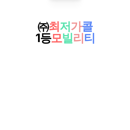
㈜
최
저
가
콜
1등
모
빌
리
티