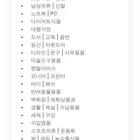
남성의류 | 신발
노트북 | PC
다이어트식품
대형가전
도서 | 교육 | 음반
등산 | 아웃도어
디자인 | 문구 | 사무용품
마술도구용품
렌탈서비스
모니터 | 프린터
바디 | 헤어
반려동물용품
백화점 | 제화상품권
생활 | 욕실 | 수납용품
세제 | 구강
수입명품
스포츠의류 | 운동화
쌀 | 과일 | 농수축산물