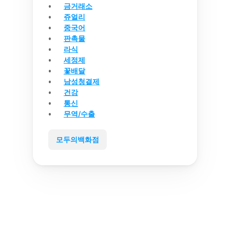
금거래소
쥬얼리
중국어
판촉물
라식
세정제
꽃배달
남성청결제
건강
통신
무역/수출
모두의백화점