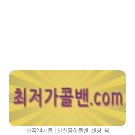
인기메뉴
파트너
핫블
XCLUB
최저가콜밴 -  충청북도
제천인천공항콜밴
전국24시콜 | 인천공항콜밴, 샌딩, 픽